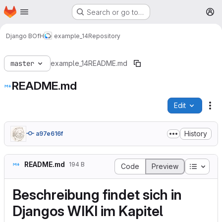
Homepage
Skip to main content
Search or go to…
M
Django BOfH
example_14
Repository
master
example_14
README.md
README.md
Edit
Fi
History
a97e616f
README.md
194 B
Table o
Code
Preview
Beschreibung findet sich in
Djangos WIKI
im Kapitel