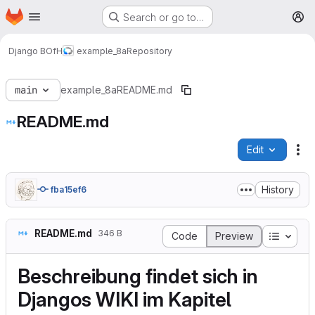
Homepage
Skip to main content
Search or go to…
M
Django BOfH
example_8a
Repository
main
example_8a
README.md
README.md
Edit
Fi
History
fba15ef6
README.md
346 B
Table o
Code
Preview
Beschreibung findet sich in
Djangos WIKI
im Kapitel